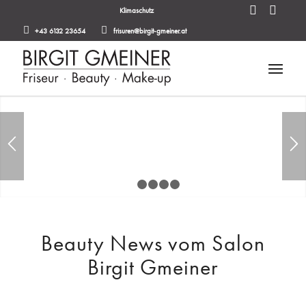
Klimaschutz
+43 6132 23654
frisuren@birgit-gmeiner.at
1
2
3
4
5
Beauty News vom Salon
Birgit Gmeiner