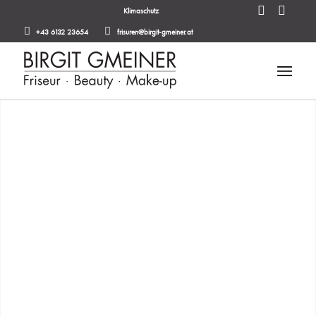
Klimaschutz
+43 6132 23654
frisuren@birgit-gmeiner.at